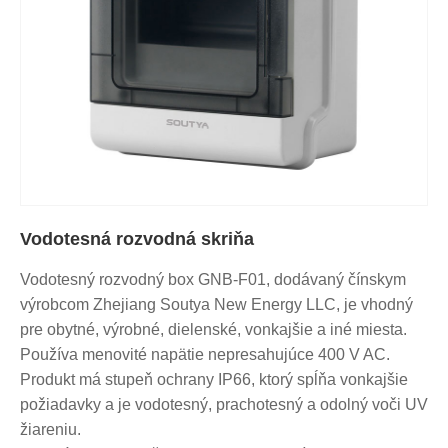
Vodotesná rozvodná skriňa
Vodotesný rozvodný box GNB-F01, dodávaný čínskym
výrobcom Zhejiang Soutya New Energy LLC, je vhodný
pre obytné, výrobné, dielenské, vonkajšie a iné miesta.
Používa menovité napätie nepresahujúce 400 V AC.
Produkt má stupeň ochrany IP66, ktorý spĺňa vonkajšie
požiadavky a je vodotesný, prachotesný a odolný voči UV
žiareniu.