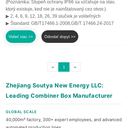
(Poznámka: Stupeň ochrany IP66 sa vzťahuje na stav,
ktorý existuje, keď nie je nainštalovaný cez otvor.).
▶ 2, 4, 6, 9, 12, 18, 26, 39 slučiek je voliteľných
▶ Štandard: GB/T17466.1-2008,GB/T 17466.24-2017
Vidieť viac >>
Odoslať dopyt >>
«
1
»
Zhejiang Soutya New Energy LLC:
Leading Combiner Box Manufacturer
GLOBAL SCALE
40,000m² factory, 300+ expert employees, and advanced
automated production lines.