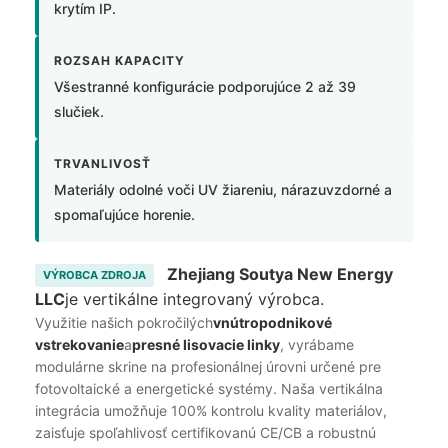
krytím IP.
ROZSAH KAPACITY
Všestranné konfigurácie podporujúce 2 až 39
slučiek.
TRVANLIVOSŤ
Materiály odolné voči UV žiareniu, nárazuvzdorné a
spomaľujúce horenie.
Zhejiang Soutya New Energy
VÝROBCA ZDROJA
LLC
je vertikálne integrovaný výrobca.
Využitie našich pokročilých
vnútropodnikové
vstrekovanie
a
presné lisovacie linky
, vyrábame
modulárne skrine na profesionálnej úrovni určené pre
fotovoltaické a energetické systémy. Naša vertikálna
integrácia umožňuje 100% kontrolu kvality materiálov,
zaisťuje spoľahlivosť certifikovanú CE/CB a robustnú