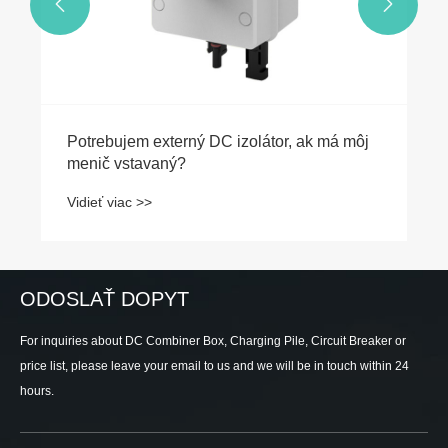


Potrebujem externý DC izolátor, ak má môj
menič vstavaný?
Vidieť viac >>
ODOSLAŤ DOPYT
For inquiries about DC Combiner Box, Charging Pile, Circuit Breaker or
price list, please leave your email to us and we will be in touch within 24
hours.