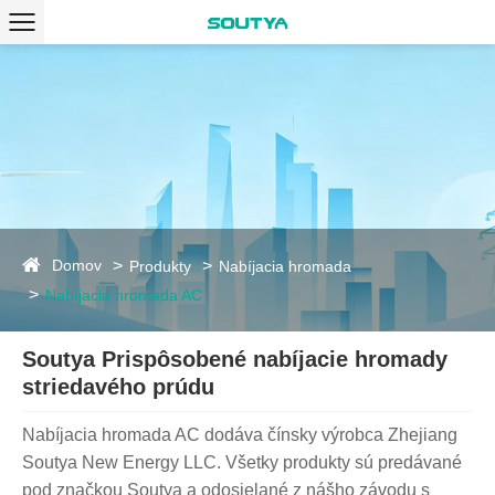
Domov
Produkty
Nabíjacia hromada
Nabíjacia hromada AC
Soutya Prispôsobené nabíjacie hromady
striedavého prúdu
Nabíjacia hromada AC dodáva čínsky výrobca Zhejiang
Soutya New Energy LLC. Všetky produkty sú predávané
pod značkou Soutya a odosielané z nášho závodu s