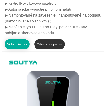
▶ Krytie IP54, kovové puzdro；
▶ Automatické vypnutie pri plnom nabití；
▶ Namontované na zavesenie / namontované na podlahu
(namontované so stĺpikmi)；
▶ Nabíjanie typu Plug and Play, potiahnutie karty,
nabíjanie skenovacieho kódu；
Vidieť viac >>
Odoslať dopyt >>