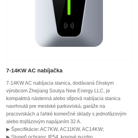
7-14KW AC nabíjačka
7-14KW AC nabíjacia stanica, dodávaná čínskym
výrobcom Zhejiang Soutya New Energy LLC, je
kompaktná nástenná alebo stĺpová nabíjacia stanica
navrhnutá pre mestské parkoviská, garáže na
pracoviskách a ľahké komerčné sklady s jednofázovým
alebo trojfázovým napájaním 32 A.
▶ Špecifikácie: AC7KW, AC11KW, AC14KW;
▶ Stupeň ochrany: IP54, kovové puzdro