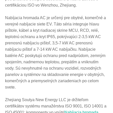
certifikáciou ISO vo Wenzhou, Zhejiang.
Nabíjacia hromada AC je určený pre obytné, komerčné a
verejné nabíjacie siete EV. Táto séria integruje hlavu
pištole, kábel a kryt riadiacej skrine MCU, RCD, relé,
teplotnú ochranu a kryt IP65, pokrývajúci 2-3,5 kW AC
prenosnú nabíjaciu pištoľ, 3,5-7 kW AC prenosnú
nabíjaciu pištoľ a 7-14 kW AC nabíjačku. Nabíjacie
batérie AC poskytujú ochranu pred nadprúdom, zemným
spojením, nadmernou teplotou, prepätím a vniknutím
vody. Sú nevyhnutné na ochranu vozidiel, rozvodných
panelov a systémov na skladovanie energie v obytných,
komerčných a priemyselných zariadeniach po celom
svete.
Zhejiang Soutya New Energy LLC je držiteľom
certifikátov systému manažérstva ISO 9001, ISO 14001 a
ISO 45001; komponenty vo vnútri
Nabíjacia hromada