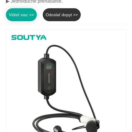
▶ Jednoduché prenášanie.
Vidieť viac >>
Odoslať dopyt >>