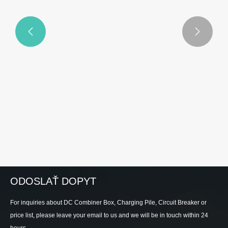


Výstavné podujatia, nová éra zeleného
developmentu
Vidieť viac >>
ODOSLAŤ DOPYT
For inquiries about DC Combiner Box, Charging Pile, Circuit Breaker or
price list, please leave your email to us and we will be in touch within 24
hours.