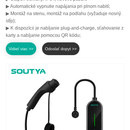
▶ Automatické vypnutie napájania pri plnom nabití;
▶ Montáž na stenu, montáž na podlahu (vyžaduje nosný
stĺp);
▶ K dispozícii je nabíjanie plug-and-charge, sťahovanie z
karty a nabíjanie pomocou QR kódu;
Vidieť viac >>
Odoslať dopyt >>