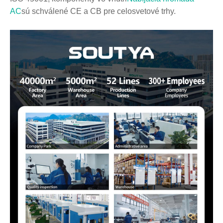
AC
sú schválené CE a CB pre celosvetové trhy.