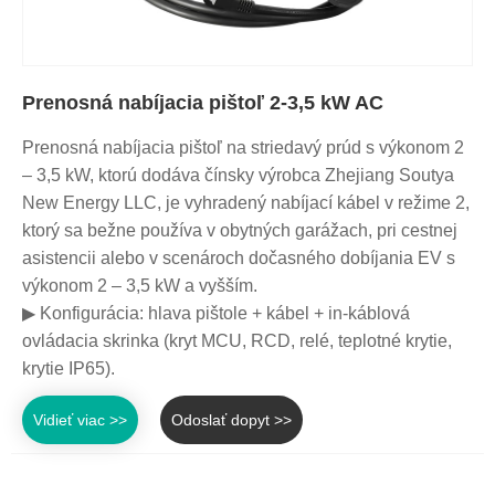
Prenosná nabíjacia pištoľ 2-3,5 kW AC
Prenosná nabíjacia pištoľ na striedavý prúd s výkonom 2
– 3,5 kW, ktorú dodáva čínsky výrobca Zhejiang Soutya
New Energy LLC, je vyhradený nabíjací kábel v režime 2,
ktorý sa bežne používa v obytných garážach, pri cestnej
asistencii alebo v scenároch dočasného dobíjania EV s
výkonom 2 – 3,5 kW a vyšším.
▶ Konfigurácia: hlava pištole + kábel + in-káblová
ovládacia skrinka (kryt MCU, RCD, relé, teplotné krytie,
krytie IP65).
Vidieť viac >>
Odoslať dopyt >>