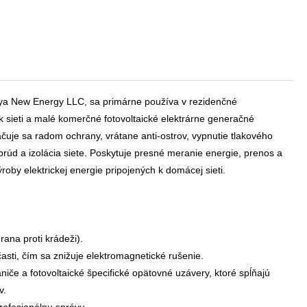
a New Energy LLC, sa primárne používa v rezidenčné
 k sieti a malé komerčné fotovoltaické elektrárne generačné
čuje sa radom ochrany, vrátane anti-ostrov, vypnutie tlakového
rúd a izolácia siete. Poskytuje presné meranie energie, prenos a
oby elektrickej energie pripojených k domácej sieti.
ana proti krádeži).
časti, čím sa znižuje elektromagnetické rušenie.
iče a fotovoltaické špecifické opätovné uzávery, ktoré spĺňajú
v.