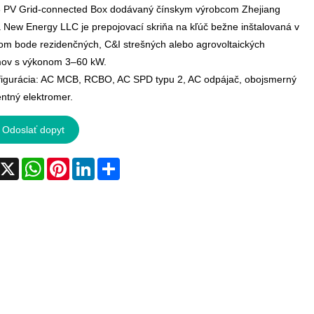
PV Grid-connected Box dodávaný čínskym výrobcom Zhejiang
 New Energy LLC je prepojovací skriňa na kľúč bežne inštalovaná v
m bode rezidenčných, C&I strešných alebo agrovoltaických
ov s výkonom 3–60 kW.
igurácia: AC MCB, RCBO, AC SPD typu 2, AC odpájač, obojsmerný
entný elektromer.
Odoslať dopyt
acebook
X
WhatsApp
Pinterest
LinkedIn
Share