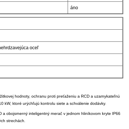
áno
nehrdzavejúca oceľ
úžitkovej hodnoty, ochranu proti preťaženiu a RCD a uzamykateľnú
 kW, ktoré urýchľujú kontrolu siete a schválenie dodávky.
 a obojsmerný inteligentný merač v jednom hliníkovom kryte IP66
ých strechách.