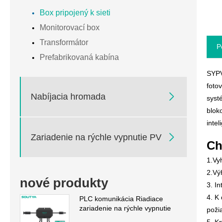
Box pripojený k sieti
Monitorovací box
Transformátor
P
Prefabrikovaná kabína
SYPV
foto

Nabíjacia hromada
syst
blok
inte

Zariadenie na rýchle vypnutie PV
Ch
1.Vy
2.Vý
nové produkty
3. I
4. K
PLC komunikácia Riadiace
zariadenie na rýchle vypnutie
poži