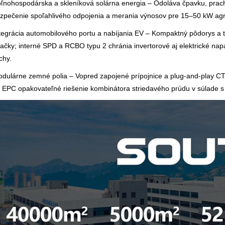
oľnohospodárska a skleníková solárna energia – Odoláva čpavku, pra
zpečenie spoľahlivého odpojenia a merania výnosov pre 15–50 kW agro
ntegrácia automobilového portu a nabíjania EV – Kompaktný pôdorys a
jačky; interné SPD a RCBO typu 2 chránia invertorové aj elektrické na
chy.
odulárne zemné polia – Vopred zapojené prípojnice a plug-and-play C
 EPC opakovateľné riešenie kombinátora striedavého prúdu v súlade s