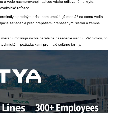
chu a vode nasmerovanej hadicou vďaka odlievanému krytu,
voltaické reťazce.
 terminály s predným prístupom umožňujú montáž na stenu vedľa
pájacie zariadenia pred prepätiami prenášanými sieťou a zemné
T merač umožňujú rýchle paralelné nasadenie viac 30 kW blokov, čo
 technickými požiadavkami pre malé solárne farmy.