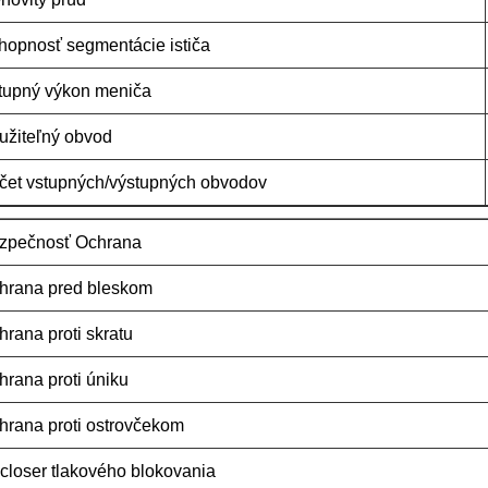
hopnosť segmentácie ističa
tupný výkon meniča
užiteľný obvod
čet vstupných/výstupných obvodov
zpečnosť Ochrana
hrana pred bleskom
hrana proti skratu
hrana proti úniku
hrana proti ostrovčekom
closer tlakového blokovania