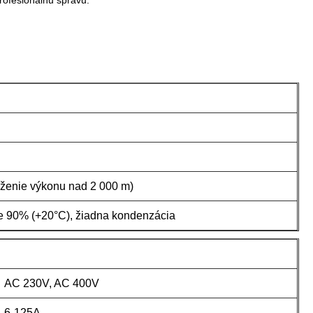
profesionálnu správu.
íženie výkonu nad 2 000 m)
 90% (+20°C), žiadna kondenzácia
AC 230V, AC 400V
6-125A