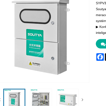
SYPV3 
Soutya
meraco
systém
▶ Konf
intelig
F