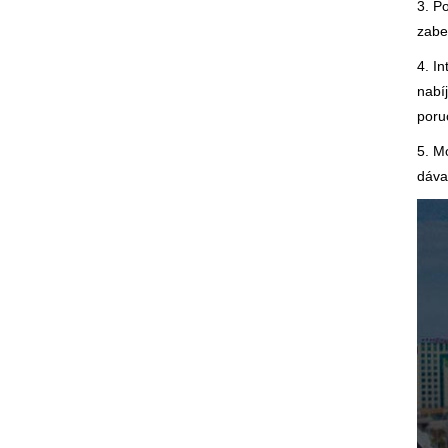
3. P
zabe
4. I
nabí
poru
5. M
dáva