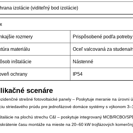
hrana izolácie (viditeľný bod izolácie)
x
nkajšie rozmery
Prispôsobené podľa potreby
xtúra materiálu
Oceľ valcovaná za studena/
ôsob inštalácie
Nástenné
oveň ochrany
IP54
likačné scenáre
ezidenčné strešné fotovoltaické panely – Poskytuje meranie na úrovni 
áciu striedavého prúdu pre jednofázové domáce systémy s výkonom 3–10
nštalácie na plochú strechu C&I – poskytuje integrovaný MCB/RCBO/SPD
 skrátenie času montáže na mieste na 20–60 kW trojfázových komerčn