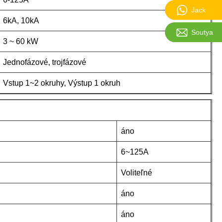
Jack:861
Jack
6kA, 10kA
Soutya:sa
Soutya
3 ~ 60 kW
Jednofázové, trojfázové
Vstup 1~2 okruhy, Výstup 1 okruh
áno
6~125A
Voliteľné
áno
áno