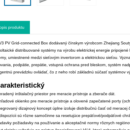
opis produktu
3 PV Grid-connected Box dodávaný čínskym výrobcom Zhejiang Souty
voltaické distribuované systémy na výrobu elektrickej energie pripojené
émy, umiestnené medzi sieťovým invertorom a elektrickou sieťou. Vyzna
ovania, podpätie, prepätie, vstupná ochrana pred bleskom, systém nadp
ligentnú prevádzku ovládať, čo z neho robí základnú súčasť systémov výr
arakteristický
hradený inštalačný priestor pre meracie prístroje a zberače dát.
hľadové okienko pre meracie prístroje a olovené zapečatené porty (ochr
ntegrovaný dizajnový koncept úplne izoluje distribučnú časť od meracej 
 dispozícii sú rôzne samočinne sa resetujúce prepäťové/podpäťové chrán
adavky požiadavky na používanie a akceptačné normy rôznych regióno