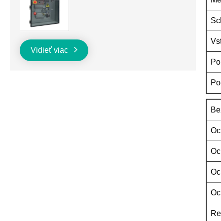
Sc
Vs
Vidieť viac
Po
Po
Be
Oc
Oc
Oc
Oc
Re