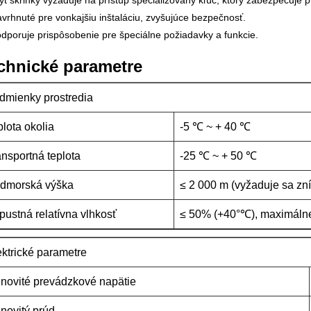
ryt skrinky vyžaduje na prístup špecializovaný kľúč, ktorý zabezpečuje 
avrhnuté pre vonkajšiu inštaláciu, zvyšujúce bezpečnosť.
odporuje prispôsobenie pre špeciálne požiadavky a funkcie.
chnické parametre
dmienky prostredia
plota okolia
-5 ℃ ~ + 40 ℃
ansportná teplota
-25 ℃ ~ + 50 ℃
dmorská výška
≤ 2 000 m (vyžaduje sa zn
ípustná relatívna vlhkosť
≤ 50% (+40°℃), maximálne
ektrické parametre
novité prevádzkové napätie
novitý prúd