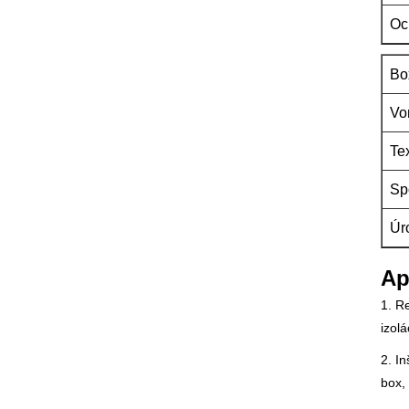
Oc
Bo
Vo
Te
Sp
Úr
Ap
1. R
izol
2. I
box,