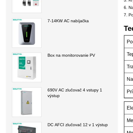
5. K
6. N
7. P
7-14KW AC nabíjačka
Te
Po
Te
Box na monitorovanie PV
Tr
Na
690V AC zlučovač 4 vstupy 1
Pr
výstup
El
Me
DC AFCI zlučovač 12 v 1 výstup
Me