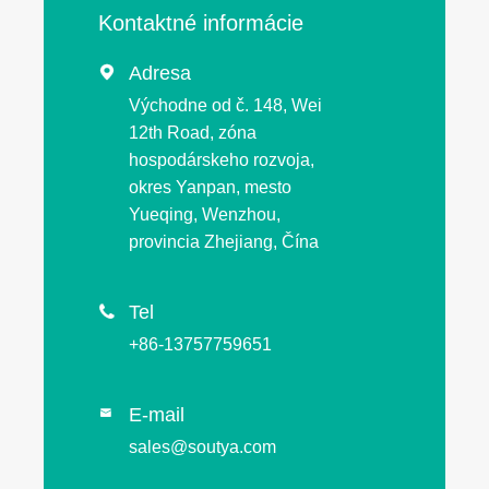
Kontaktné informácie
Adresa

Východne od č. 148, Wei
12th Road, zóna
hospodárskeho rozvoja,
okres Yanpan, mesto
Yueqing, Wenzhou,
provincia Zhejiang, Čína
Tel

+86-13757759651
E-mail

sales@soutya.com