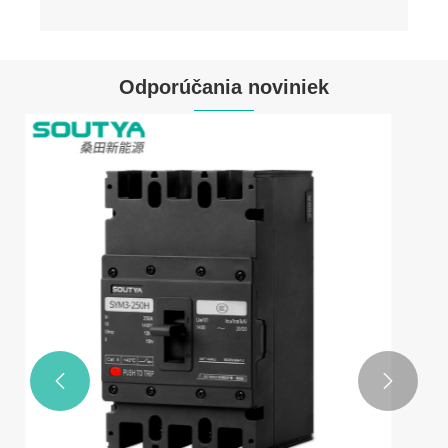
Odporúčania noviniek
Výber spoľahlivého jednosmerného
rýchleho nabíjania: Technická príručka pre
B2B kupujúcich
Vidieť viac >>

