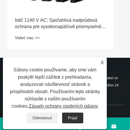
X
ODOSLAŤ DOPYT
Súbory cookie používame, aby sme vám
poskytli lepší zážitok z prehliadania,
For inquiries about DC Combiner Box, Charging Pile, Circuit Breaker or
analyzovali návštevnosť stránok a
price list, please leave your email to us and we will be in touch within 24
prispôsobili obsah. Používaním tejto stránky
hours.
súhlasíte s naším používaním
cookies.
Zásady ochrany osobných údajov
KONTAKTUJ NÁS
Odmietnuť
Prijať




+86-13757759651