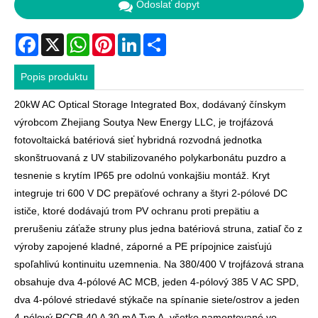
Odoslať dopyt
Facebook
X
WhatsApp
Pinterest
LinkedIn
Share
Popis produktu
20kW AC Optical Storage Integrated Box, dodávaný čínskym
výrobcom Zhejiang Soutya New Energy LLC, je trojfázová
fotovoltaická batériová sieť hybridná rozvodná jednotka
skonštruovaná z UV stabilizovaného polykarbonátu puzdro a
tesnenie s krytím IP65 pre odolnú vonkajšiu montáž. Kryt
integruje tri 600 V DC prepäťové ochrany a štyri 2-pólové DC
ističe, ktoré dodávajú trom PV ochranu proti prepätiu a
prerušeniu záťaže struny plus jedna batériová struna, zatiaľ čo z
výroby zapojené kladné, záporné a PE prípojnice zaisťujú
spoľahlivú kontinuitu uzemnenia. Na 380/400 V trojfázová strana
obsahuje dva 4-pólové AC MCB, jeden 4-pólový 385 V AC SPD,
dva 4-pólové striedavé stýkače na spínanie siete/ostrov a jeden
4-pólový RCCB 40 A 30 mA Typ A, všetko namontované vo