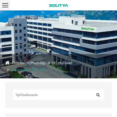
Domov
Produkty
DC zlučovač
Kombinátor DC + AC