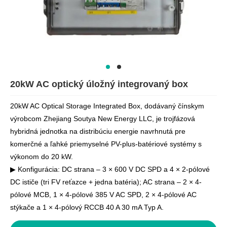
20kW AC optický úložný integrovaný box
20kW AC Optical Storage Integrated Box, dodávaný čínskym
výrobcom Zhejiang Soutya New Energy LLC, je trojfázová
hybridná jednotka na distribúciu energie navrhnutá pre
komerčné a ľahké priemyselné PV-plus-batériové systémy s
výkonom do 20 kW.
▶ Konfigurácia: DC strana – 3 × 600 V DC SPD a 4 × 2-pólové
DC ističe (tri FV reťazce + jedna batéria); AC strana – 2 × 4-
pólové MCB, 1 × 4-pólové 385 V AC SPD, 2 × 4-pólové AC
stýkače a 1 × 4-pólový RCCB 40 A 30 mA Typ A.