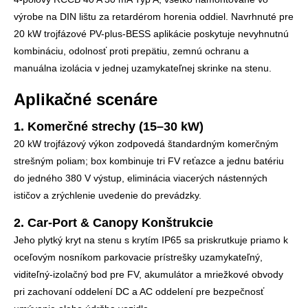
výrobe na DIN lištu za retardérom horenia oddiel. Navrhnuté pre
20 kW trojfázové PV-plus-BESS aplikácie poskytuje nevyhnutnú
kombináciu, odolnosť proti prepätiu, zemnú ochranu a
manuálna izolácia v jednej uzamykateľnej skrinke na stenu.
Aplikačné scenáre
1. Komerčné strechy (15–30 kW)
20 kW trojfázový výkon zodpovedá štandardným komerčným
strešným poliam; box kombinuje tri FV reťazce a jednu batériu
do jedného 380 V výstup, eliminácia viacerých nástenných
ističov a zrýchlenie uvedenie do prevádzky.
2. Car-Port & Canopy Konštrukcie
Jeho plytký kryt na stenu s krytím IP65 sa priskrutkuje priamo k
oceľovým nosníkom parkovacie prístrešky uzamykateľný,
viditeľný-izolačný bod pre FV, akumulátor a mriežkové obvody
pri zachovaní oddelení DC a AC oddelení pre bezpečnosť