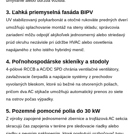
umývanie alebo údržba vozidla.
3. Ľahká priemyselná fasáda BIPV
UV stabilizovaný polykarbonát a otočné rukoväte predných dverí
umožňujú splachovanie montáž na steny skladu; správcovia
zariadení môžu odpojiť akýkoľvek jednosmerný alebo striedavý
prúd okruhu nezávisle pri údržbe HVAC alebo osvetlenia
napájaného z toho istého hybridný menič.
4. Poľnohospodárske skleníky a stodoly
4-pólové RCCB a AC/DC SPD chránia ventilačné ventilátory,
zavlažovacie čerpadlá a napájacie systémy z prechodov
vyvolaných bleskom, ktoré sú bežné na otvorených poliach,
pričom dva AC stýkače umožňujú automatický prenos zo siete
na ostrov počas výpadky.
5. Pozemné pomocné polia do 30 kW
Z výroby zapojené jednosmerné zbernice a trojfázová AC sekcia
skracujú čas zapojenia v teréne pre sledovacie riadky alebo
riadky s pevným naklonením, ktoré poskytujú rozbočovač typu