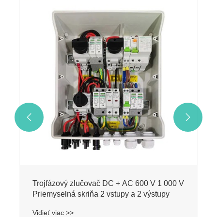
7kW AC optický úložný integrovaný box
Vidieť viac >>

