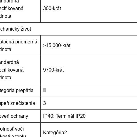
andardná
ecifikovaná
300-krát
dnota
chanický život
utočná priemerná
≥15 000-krát
dnota
andardná
ecifikovaná
9700-krát
dnota
tegória prepätia
Ⅲ
upeň znečistenia
3
oveň ochrany
IP40; Terminál IP20
olnosť voči
Kategória2
kosti a teplu