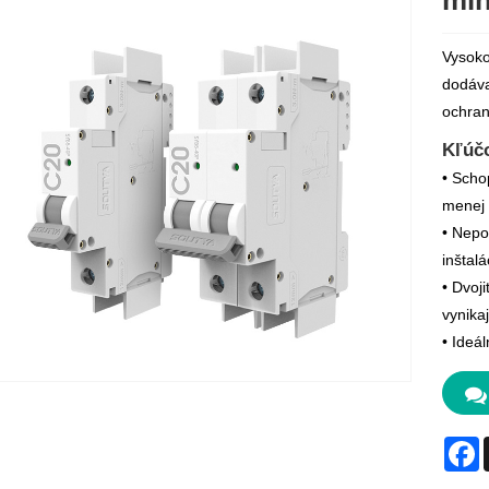
min
Vysoko
dodáva
ochran
Kľúčo
• Scho
menej 
• Nepo
inštalá
• Dvoj
vynika
• Ideá
F