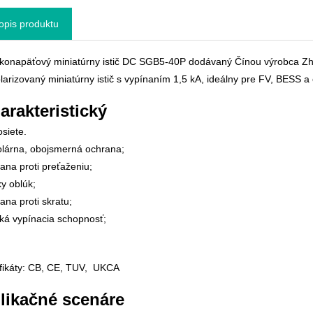
opis produktu
konapäťový miniatúrny istič DC SGB5-40P dodávaný Čínou výrobca Zh
larizovaný miniatúrny istič s vypínaním 1,5 kA, ideálny pre FV, BESS a
arakteristický
osiete.
lárna, obojsmerná ochrana;
ana proti preťaženiu;
ky oblúk;
ana proti skratu;
ká vypínacia schopnosť;
ifikáty: CB, CE, TUV, UKCA
likačné scenáre