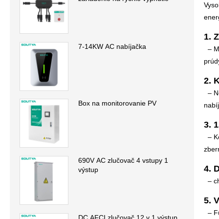
Vyso
ener
1. 
7-14KW AC nabíjačka
– Me
prúd
2. 
– Ne
Box na monitorovanie PV
nabíj
3. 
– Ko
zber
690V AC zlučovač 4 vstupy 1
4. 
výstup
– ch
5. 
– Fu
DC AFCI zlučovač 12 v 1 výstup