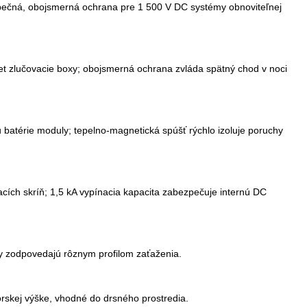
pečná, obojsmerná ochrana pre 1 500 V DC systémy obnoviteľnej
et zlučovacie boxy; obojsmerná ochrana zvláda spätný chod v noci
batérie moduly; tepelno-magnetická spúšť rýchlo izoluje poruchy
cích skríň; 1,5 kA vypínacia kapacita zabezpečuje internú DC
y zodpovedajú rôznym profilom zaťaženia.
skej výške, vhodné do drsného prostredia.