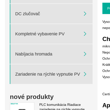
P

DC zlučovač
Vyso
nepo

Kompletné vybavenie PV
Ch
mikr
Nepo

Nabíjacia hromada
Ochr
Krát
Ochr

Zariadenie na rýchle vypnutie PV
Vyso
Cert
nové produkty
Ap
PLC komunikácia Riadiace
zariadenie na rýchle vypnutie