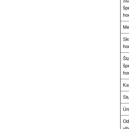
Št
šp
ho
Me
Sk
ho
Št
šp
ho
Ka
St
Úr
Od
vlh