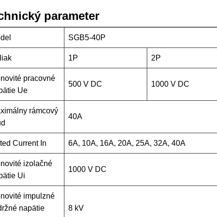
chnický parameter
del
SGB5-40P
liak
1P
2P
novité pracovné
500 V DC
1000 V DC
pätie Ue
ximálny rámcový
40A
úd
ted Current In
6A, 10A, 16A, 20A, 25A, 32A, 40A
novité izolačné
1000 V DC
pätie Ui
novité impulzné
držné napätie
8 kV