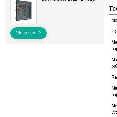
Te
Mo
Po
Vidieť viac
Me
na
Ma
pr
Ra
Me
na
Me
vý