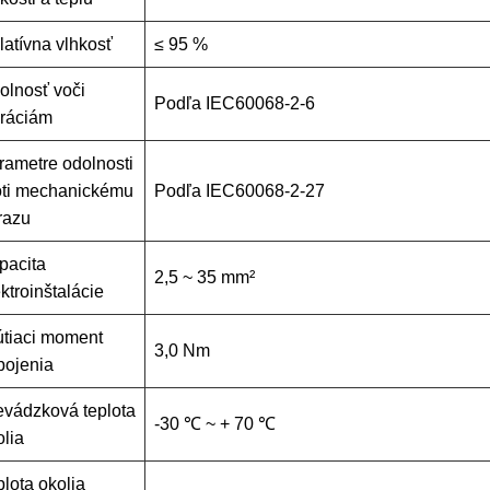
latívna vlhkosť
≤ 95 %
olnosť voči
Podľa IEC60068-2-6
bráciám
rametre odolnosti
oti mechanickému
Podľa IEC60068-2-27
razu
pacita
2,5 ~ 35 mm²
ktroinštalácie
útiaci moment
3,0 Nm
pojenia
evádzková teplota
-30 ℃ ~ + 70 ℃
olia
plota okolia