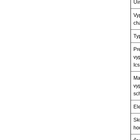
Ui
Vy
cha
Ty
Pr
vy
Ics
Ma
vy
sc
El
Sk
ho