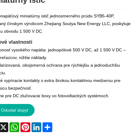
iatúrny istič
napäťový miniatúrny istič jednosmerného prúdu SYB5-40P,
ný čínskym výrobcom Zhejiang Soutya New Energy LLC, poskytuje
u obvodu 1 500 V DC.
vé vlastnosti
pnosť vysokého napätia: jednopólové 500 V DC, až 1 500 V DC –
reťazcov, nižšie náklady.
larizovaná, obojsmerná ochrana pre rýchlejšiu a jednoduchšiu
ciu.
ité vypínacie kontakty s extra širokou kontaktnou medzerou pre
júcu bezpečnosť.
lne pre DC zlučovacie boxy vo fotovoltaických systémoch.
Odoslať dopyt
acebook
X
WhatsApp
Pinterest
LinkedIn
Share