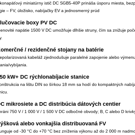
konapäťový miniatúrny istič DC SGB5-40P prináša úsporu miesta, bez
gie – FV, úložisko, nabíjačky EV a jednosmerný prúd
Zlučovacie boxy PV DC
novité napätie 1500 V DC umožňuje dlhšie struny, čím sa znižuje poč
y.
Komerčné / rezidenčné stojany na batérie
polarizovaná kabeláž zjednodušuje paralelné zapojenie alebo výmenu 
ania/vybíjania.
150 kW+ DC rýchlonabíjacie stanice
nštrukcia na lištu DIN so šírkou 18 mm sa hodí do kompaktných nabíja
nicu.
DC mikrosiete a DC distribúcia dátových centier
ráni 750 V / 1 000 V / 1 500 V DC odbočné obvody; B, C alebo D krivk
Výšková alebo vonkajšia distribuovaná FV
nguje od -30 °C do +70 °C bez zníženia výkonu až do 2 000 m nadmor