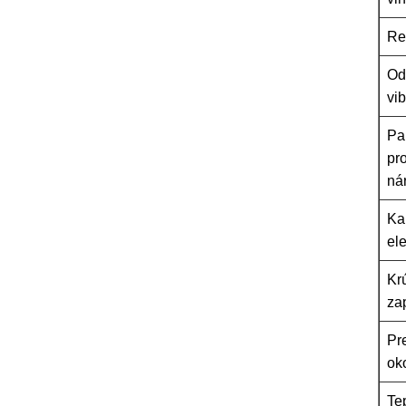
Re
Od
vi
Pa
pr
ná
Ka
ele
Kr
za
Pr
ok
Te