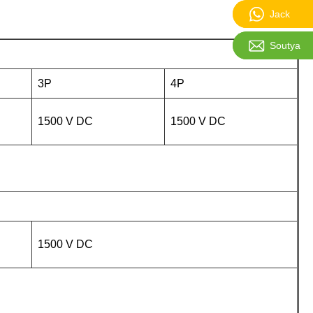
Jack:861
Jack
Soutya:sa
Soutya
3P
4P
1500 V DC
1500 V DC
1500 V DC