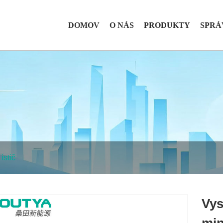
DOMOV
O NÁS
PRODUKTY
SPRÁ
istič
Vys