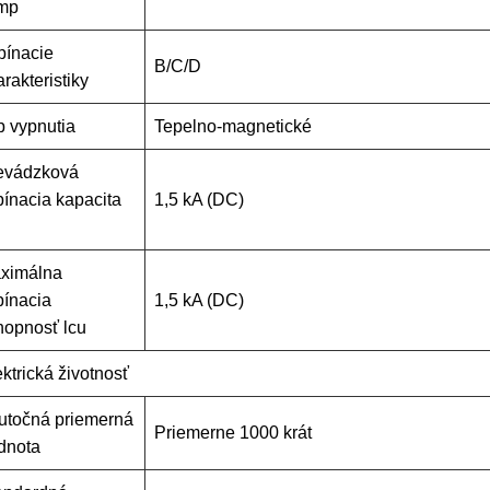
mp
pínacie
B/C/D
rakteristiky
p vypnutia
Tepelno-magnetické
evádzková
pínacia kapacita
1,5 kA (DC)
ximálna
pínacia
1,5 kA (DC)
hopnosť lcu
ektrická životnosť
utočná priemerná
Priemerne 1000 krát
dnota