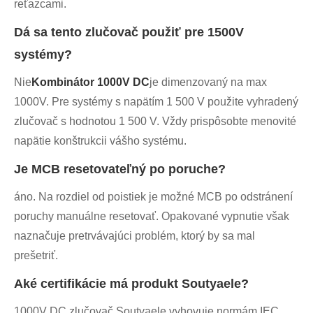
reťazcami.
Dá sa tento zlučovač použiť pre 1500V
systémy?
Nie
Kombinátor 1000V DC
je dimenzovaný na max
1000V. Pre systémy s napätím 1 500 V použite vyhradený
zlučovač s hodnotou 1 500 V. Vždy prispôsobte menovité
napätie konštrukcii vášho systému.
Je MCB resetovateľný po poruche?
áno. Na rozdiel od poistiek je možné MCB po odstránení
poruchy manuálne resetovať. Opakované vypnutie však
naznačuje pretrvávajúci problém, ktorý by sa mal
prešetriť.
Aké certifikácie má produkt Soutyaele?
1000V DC zlučovač Soutyaele vyhovuje normám IEC