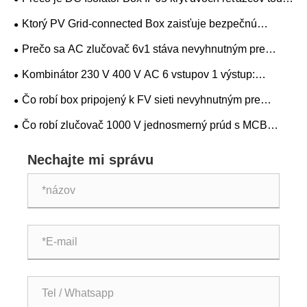
správnou voľbou pre spoľahlivú ochranu solárneho
Ktorý PV Grid-connected Box zaisťuje bezpečnú
systému
integráciu do siete
Prečo sa AC zlučovač 6v1 stáva nevyhnutným pre
moderné solárne energetické systémy
Kombinátor 230 V 400 V AC 6 vstupov 1 výstup:
Sprievodca výberom kľúčov
Čo robí box pripojený k FV sieti nevyhnutným pre
solárne energetické systémy
Čo robí zlučovač 1000 V jednosmerný prúd s MCB
nevyhnutným pre solárnu fotovoltaiku
Nechajte mi správu