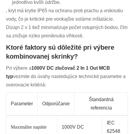
jednotlivo kvôli údržbe.
, kryt má krytie IP65 na ochranu proti prachu a vniknutiu
vody, čo je kritické pre vonkajšie solárne inštalácie.
Dizajn 2 v 1 tiež minimalizuje počet vstupných bodov, čím
sa znižuje riziko preniknutia vlhkosti.
Ktoré faktory sú dôležité pri výbere
kombinovanej skrinky?
Pri výbere a
1000V DC zlučovač 2 In 1 Out MCB
typ
vezmite do úvahy nasledujúce technické parametre a
overovacie kritériá:
Štandardná
Parameter
Odporúčanie
referencia
IEC
Maximálne napätie
1000V DC
62548