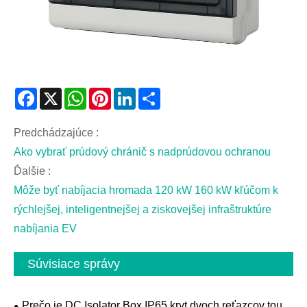
Facebook
X
WhatsApp
Pinterest
LinkedIn
Share
Predchádzajúce :
Ako vybrať prúdový chránič s nadprúdovou ochranou
Ďalšie :
Môže byť nabíjacia hromada 120 kW 160 kW kľúčom k
rýchlejšej, inteligentnejšej a ziskovejšej infraštruktúre
nabíjania EV
Súvisiace správy
Prečo je DC Isolator Box IP65 kryt dvoch reťazcov tou