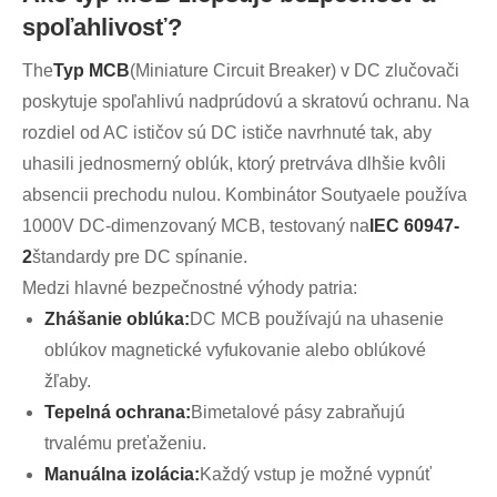
spoľahlivosť?
The
Typ MCB
(Miniature Circuit Breaker) v DC zlučovači
poskytuje spoľahlivú nadprúdovú a skratovú ochranu. Na
rozdiel od AC ističov sú DC ističe navrhnuté tak, aby
uhasili jednosmerný oblúk, ktorý pretrváva dlhšie kvôli
absencii prechodu nulou. Kombinátor Soutyaele používa
1000V DC-dimenzovaný MCB, testovaný na
IEC 60947-
2
štandardy pre DC spínanie.
Medzi hlavné bezpečnostné výhody patria:
Zhášanie oblúka:
DC MCB používajú na uhasenie
oblúkov magnetické vyfukovanie alebo oblúkové
žľaby.
Tepelná ochrana:
Bimetalové pásy zabraňujú
trvalému preťaženiu.
Manuálna izolácia:
Každý vstup je možné vypnúť