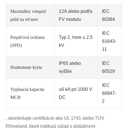
Maximálny vstupný
12A alebo podľa
IEC
prúd na reťazec
FV modulu
60364
IEC
Prepäťová ochrana
Typ 2, hore ≤ 2,5
61643-
(SPD)
kV
11
IP65 alebo
IEC
Hodnotenie krytu
vyššie
60529
IEC
Vypínacia kapacita
≥6 kA pri 1000 V
60947-
MCB
DC
2
, skontrolujte certifikácie ako UL 1741 alebo TÜV
Rhineland, ktoré indikujú súlad s globálnymi