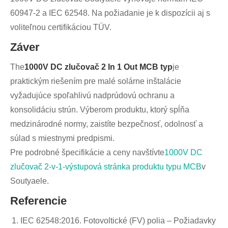
60947-2 a IEC 62548. Na požiadanie je k dispozícii aj s
voliteľnou certifikáciou TÜV.
Záver
The
1000V DC zlučovač 2 In 1 Out MCB typ
je
praktickým riešením pre malé solárne inštalácie
vyžadujúce spoľahlivú nadprúdovú ochranu a
konsolidáciu strún. Výberom produktu, ktorý spĺňa
medzinárodné normy, zaistíte bezpečnosť, odolnosť a
súlad s miestnymi predpismi.
Pre podrobné špecifikácie a ceny navštívte
1000V DC
zlučovač 2-v-1-výstupová stránka produktu typu MCB
v
Soutyaele.
Referencie
IEC 62548:2016. Fotovoltické (FV) polia – Požiadavky