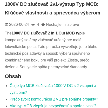
1000V DC zlučovač 2v1-výstup Typ MCB:
Kľúčové vlastnosti a sprievodca výberom
2026-06-24
4
Nechajte mi správu
The
1000V DC zlučovač 2 In 1 Out MCB typ
je
kompaktný solárny zlučovač určený pre malé
fotovoltaické polia. Táto príručka vysvetľuje jeho úlohu,
technické požiadavky a spôsob výberu správneho
kombinačného boxu pre váš projekt. Zistite, prečo
riešenie Soutyaele spĺňa priemyselné štandardy.
Obsah
Čo je typ MCB zlučovača 1000 V DC s 2 vstupmi a
výstupmi?
Prečo zvoliť konfiguráciu 2 v 1 pre solárne projekty?
Ako typ MCB zlepšuje bezpečnosť a spoľahlivosť?