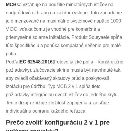
MCB
sa vzťahuje na použitie miniatúrnych ističov na
nadprúdovú ochranu na každom vstupe. Toto zariadenie
je dimenzované na maximálne systémové napätie 1000
V DC, vďaka čomu je vhodné pre komerčné a
priemyselné solárne inštalácie. Produkt Soutyaele spĺňa
túto špecifikáciu a ponúka kompaktné riešenie pre malé
polia.
Podľa
IEC 62548:2016
(Fotovoltaické polia – konštrukčné
požiadavky), zlučovacie skrine musia byť navrhnuté tak,
aby zvládli očakávaný skratový prúd a poskytovali
izoláciu pre údržbu. Typ MCB 2 v 1 spĺňa tieto
požiadavky integráciou dvoch ističov do jedného krytu.
Tento dizajn znižuje zložitosť zapojenia a zaisťuje
individuálnu ochranu každého reťazca.
Prečo zvoliť konfiguráciu 2 v 1 pre