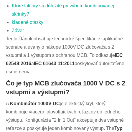
Ktoré faktory sú dôležité pri výbere kombinovanej
skrinky?
kladené otázky
Záver
Tento článok obsahuje technické špecifikácie, aplikačné
scenáre a úvahy o nákupe 1000V DC zlučovača s 2
vstupmi a 1 výstupom s ochranou MCB. To odkazuje
IEC
62548:2016
a
IEC 61643-11:2011
poskytovať autoritatívne
usmernenia.
Čo je typ MCB zlučovača 1000 V DC s 2
vstupmi a výstupmi?
A
Kombinátor 1000V DC
je elektrický kryt, ktorý
kombinuje viacero fotovoltaických reťazcov do jedného
výstupu. Konfigurácia "2 In 1 Out" akceptuje dva vstupné
reťazce a poskytuje jeden kombinovaný výstup. The
Typ