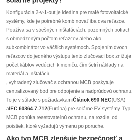
solárne projekty?
Konfigurácia 2-v-1-out je ideálna pre malé fotovoltaické
systémy, kde je potrebné kombinovať iba dva reťazce.
Používa sa v strešných inštaláciách, pozemných poliach
s obmedzeným počtom reťazcov alebo ako
subkombinátor vo väčších systémoch. Spojením dvoch
reťazcov do jedného výstupu tento zlučovací box znižuje
počet káblov vedúcich k meniču, čím šetrí náklady na
materiál a inštaláciu.
, vyhradený zlučovač s ochranou MCB poskytuje
centralizovaný bod pre odpojenie a nadprúdovú ochranu.
To je v súlade s požiadavkami
Článok 690 NEC
(USA)
a
IEC 60364-7-712
(Európa) pre solárne FV systémy. Typ
MCB ponúka resetovateľnú ochranu, na rozdiel od
poistiek, ktoré vyžadujú výmenu po poruche.
Ako typ MCB zlepšuje bezpečnosť a