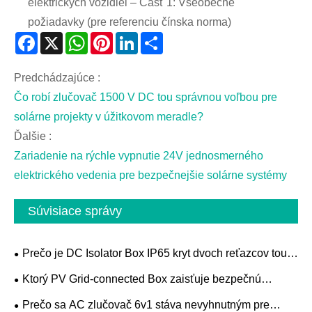
elektrických vozidiel – Časť 1: Všeobecné
požiadavky (pre referenciu čínska norma)
Facebook
X
WhatsApp
Pinterest
LinkedIn
Share
Predchádzajúce :
Čo robí zlučovač 1500 V DC tou správnou voľbou pre
solárne projekty v úžitkovom meradle?
Ďalšie :
Zariadenie na rýchle vypnutie 24V jednosmerného
elektrického vedenia pre bezpečnejšie solárne systémy
Súvisiace správy
Prečo je DC Isolator Box IP65 kryt dvoch reťazcov tou
správnou voľbou pre spoľahlivú ochranu solárneho
Ktorý PV Grid-connected Box zaisťuje bezpečnú
systému
integráciu do siete
Prečo sa AC zlučovač 6v1 stáva nevyhnutným pre