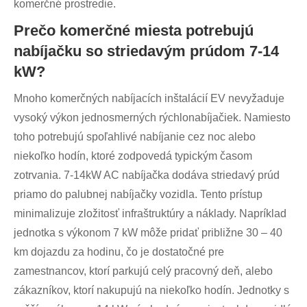
komerčné prostredie.
Prečo komerčné miesta potrebujú
nabíjačku so striedavým prúdom 7-14
kW?
Mnoho komerčných nabíjacích inštalácií EV nevyžaduje
vysoký výkon jednosmerných rýchlonabíjačiek. Namiesto
toho potrebujú spoľahlivé nabíjanie cez noc alebo
niekoľko hodín, ktoré zodpovedá typickým časom
zotrvania. 7-14kW AC nabíjačka dodáva striedavý prúd
priamo do palubnej nabíjačky vozidla. Tento prístup
minimalizuje zložitosť infraštruktúry a náklady. Napríklad
jednotka s výkonom 7 kW môže pridať približne 30 – 40
km dojazdu za hodinu, čo je dostatočné pre
zamestnancov, ktorí parkujú celý pracovný deň, alebo
zákazníkov, ktorí nakupujú na niekoľko hodín. Jednotky s