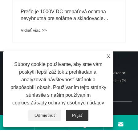
Prečo je 1000V DC prepäťová ochrana
nevyhnutná pre solárne a skladovacie
zariadenia?
Vidieť viac >>
X
ODOSLAŤ DOPYT
Súbory cookie používame, aby sme vám
poskytli lepší zážitok z prehliadania,
For inquiries about DC Combiner Box, Charging Pile, Circuit Breaker or
analyzovali návštevnosť stránok a
price list, please leave your email to us and we will be in touch within 24
prispôsobili obsah. Používaním tejto stránky
hours.
súhlasíte s naším používaním
cookies.
Zásady ochrany osobných údajov
KONTAKTUJ NÁS
Odmietnuť
Prijať




+86-13757759651