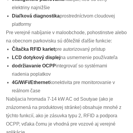
elektriny najnižšie
Diaľková diagnostika
prostredníctvom cloudovej
platformy
Pre verejné nabíjanie v maloobchode, pohostinstve alebo
na obecnom parkovisku sú dôležité ďalšie funkcie:
Čítačka RFID kariet
pre autorizovaný prístup
LCD dotykový displej
na usmernenie používateľa
dodržiavanie OCPP
integrovať so systémami
riadenia poplatkov
4G/WiFi/Ethernet
konektivita pre monitorovanie v
reálnom čase
Nabíjacia hromada 7-14 kW AC od Soutyae (ako je
znázornená na produktovej stránke) obsahuje mnohé z
týchto funkcií, ako je zásuvka typu 2, RFID a podpora
OCPP, vďaka čomu je vhodná pre vozové aj verejné
aplikácie.