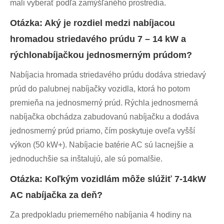
mali vyberať podľa zamýšľaného prostredia.
Otázka: Aký je rozdiel medzi nabíjacou
hromadou striedavého prúdu 7 – 14 kW a
rýchlonabíjačkou jednosmerným prúdom?
Nabíjacia hromada striedavého prúdu dodáva striedavý
prúd do palubnej nabíjačky vozidla, ktorá ho potom
premieňa na jednosmerný prúd. Rýchla jednosmerná
nabíjačka obchádza zabudovanú nabíjačku a dodáva
jednosmerný prúd priamo, čím poskytuje oveľa vyšší
výkon (50 kW+). Nabíjacie batérie AC sú lacnejšie a
jednoduchšie sa inštalujú, ale sú pomalšie.
Otázka: Koľkým vozidlám môže slúžiť 7-14kW
AC nabíjačka za deň?
Za predpokladu priemerného nabíjania 4 hodiny na