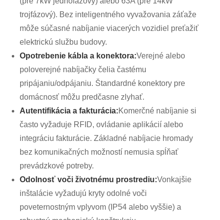
(pre 7kW jednofázový) alebo 63A (pre 14kW
trojfázový). Bez inteligentného vyvažovania záťaže
môže súčasné nabíjanie viacerých vozidiel preťažiť
elektrickú službu budovy.
Opotrebenie kábla a konektora:
Verejné alebo
poloverejné nabíjačky čelia častému
pripájaniu/odpájaniu. Štandardné konektory pre
domácnosť môžu predčasne zlyhať.
Autentifikácia a fakturácia:
Komerčné nabíjanie si
často vyžaduje RFID, ovládanie aplikácií alebo
integráciu fakturácie. Základné nabíjacie hromady
bez komunikačných možností nemusia spĺňať
prevádzkové potreby.
Odolnosť voči životnému prostrediu:
Vonkajšie
inštalácie vyžadujú kryty odolné voči
poveternostným vplyvom (IP54 alebo vyššie) a