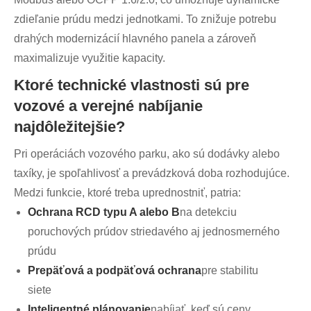
zdieľanie prúdu medzi jednotkami. To znižuje potrebu
drahých modernizácií hlavného panela a zároveň
maximalizuje využitie kapacity.
Ktoré technické vlastnosti sú pre
vozové a verejné nabíjanie
najdôležitejšie?
Pri operáciách vozového parku, ako sú dodávky alebo
taxíky, je spoľahlivosť a prevádzková doba rozhodujúce.
Medzi funkcie, ktoré treba uprednostniť, patria:
Ochrana RCD typu A alebo B
na detekciu
poruchových prúdov striedavého aj jednosmerného
prúdu
Prepäťová a podpäťová ochrana
pre stabilitu
siete
Inteligentné plánovanie
nabíjať, keď sú ceny