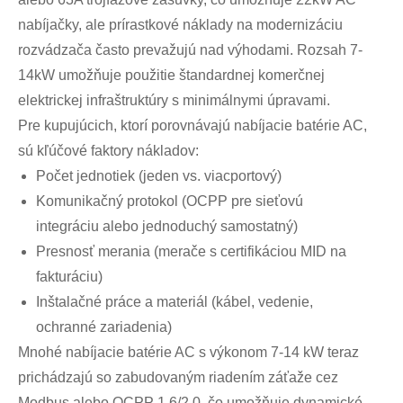
nabíjačky, ale prírastkové náklady na modernizáciu
rozvádzača často prevažujú nad výhodami. Rozsah 7-
14kW umožňuje použitie štandardnej komerčnej
elektrickej infraštruktúry s minimálnymi úpravami.
Pre kupujúcich, ktorí porovnávajú nabíjacie batérie AC,
sú kľúčové faktory nákladov:
Počet jednotiek (jeden vs. viacportový)
Komunikačný protokol (OCPP pre sieťovú
integráciu alebo jednoduchý samostatný)
Presnosť merania (merače s certifikáciou MID na
fakturáciu)
Inštalačné práce a materiál (kábel, vedenie,
ochranné zariadenia)
Mnohé nabíjacie batérie AC s výkonom 7-14 kW teraz
prichádzajú so zabudovaným riadením záťaže cez
Modbus alebo OCPP 1.6/2.0, čo umožňuje dynamické