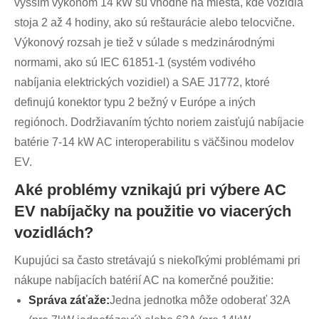
vyšším výkonom 14 kW sú vhodné na miesta, kde vozidlá
stoja 2 až 4 hodiny, ako sú reštaurácie alebo telocvične.
Výkonový rozsah je tiež v súlade s medzinárodnými
normami, ako sú IEC 61851-1 (systém vodivého
nabíjania elektrických vozidiel) a SAE J1772, ktoré
definujú konektor typu 2 bežný v Európe a iných
regiónoch. Dodržiavaním týchto noriem zaisťujú nabíjacie
batérie 7-14 kW AC interoperabilitu s väčšinou modelov
EV.
Aké problémy vznikajú pri výbere AC
EV nabíjačky na použitie vo viacerých
vozidlách?
Kupujúci sa často stretávajú s niekoľkými problémami pri
nákupe nabíjacích batérií AC na komerčné použitie:
Správa záťaže:
Jedna jednotka môže odoberať 32A