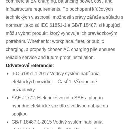
commercial EV charging, balancing power, cost, and
infrastructure requirements. Po pochopení kľúčových
technických vlastností, možností správy záťaže a súladu s
normami, ako sú IEC 61851-1 a GB/T 18487, si kupujúci
môžu vybrať produkt, ktorý vyhovuje ich prevádzkovým
potrebám. Whether for workplace, fleet, or public
charging, a properly chosen AC charging pile ensures
reliable service and future-proof installation.
Odvetvové referencie:
IEC 61851-1:2017 Vodivý systém nabíjania
elektrických vozidiel – Časť 1: Všeobecné
požiadavky
SAE J1772: Elektrické vozidlo SAE a plug-in
hybridné elektrické vozidlo s vodivou nabíjacou
spojkou
GB/T 18487.1-2015 Vodivý systém nabíjania