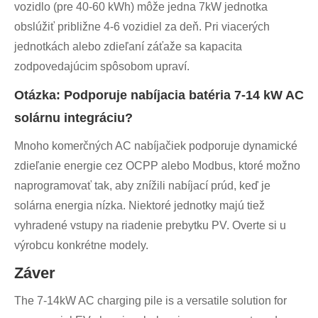
vozidlo (pre 40-60 kWh) môže jedna 7kW jednotka
obslúžiť približne 4-6 vozidiel za deň. Pri viacerých
jednotkách alebo zdieľaní záťaže sa kapacita
zodpovedajúcim spôsobom upraví.
Otázka: Podporuje nabíjacia batéria 7-14 kW AC
solárnu integráciu?
Mnoho komerčných AC nabíjačiek podporuje dynamické
zdieľanie energie cez OCPP alebo Modbus, ktoré možno
naprogramovať tak, aby znížili nabíjací prúd, keď je
solárna energia nízka. Niektoré jednotky majú tiež
vyhradené vstupy na riadenie prebytku PV. Overte si u
výrobcu konkrétne modely.
Záver
The 7-14kW AC charging pile is a versatile solution for