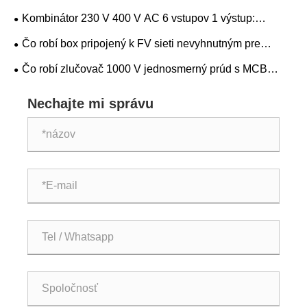
moderné solárne energetické systémy
Kombinátor 230 V 400 V AC 6 vstupov 1 výstup:
Sprievodca výberom kľúčov
Čo robí box pripojený k FV sieti nevyhnutným pre
solárne energetické systémy
Čo robí zlučovač 1000 V jednosmerný prúd s MCB
nevyhnutným pre solárnu fotovoltaiku
Nechajte mi správu