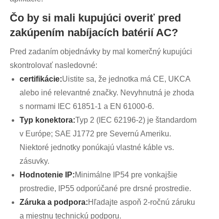
Čo by si mali kupujúci overiť pred
zakúpením nabíjacích batérií AC?
Pred zadaním objednávky by mal komerčný kupujúci
skontrolovať nasledovné:
certifikácie:
Uistite sa, že jednotka má CE, UKCA
alebo iné relevantné značky. Nevyhnutná je zhoda
s normami IEC 61851-1 a EN 61000-6.
Typ konektora:
Typ 2 (IEC 62196-2) je štandardom
v Európe; SAE J1772 pre Severnú Ameriku.
Niektoré jednotky ponúkajú vlastné káble vs.
zásuvky.
Hodnotenie IP:
Minimálne IP54 pre vonkajšie
prostredie, IP55 odporúčané pre drsné prostredie.
Záruka a podpora:
Hľadajte aspoň 2-ročnú záruku
a miestnu technickú podporu.