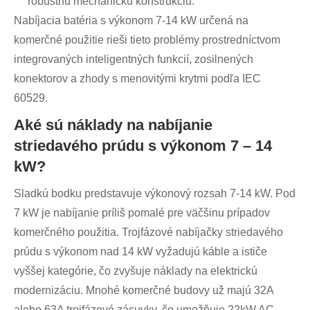
robustnú mechanickú konštrukciu.
Nabíjacia batéria s výkonom 7-14 kW určená na
komerčné použitie rieši tieto problémy prostredníctvom
integrovaných inteligentných funkcií, zosilnených
konektorov a zhody s menovitými krytmi podľa IEC
60529.
Aké sú náklady na nabíjanie
striedavého prúdu s výkonom 7 – 14
kW?
Sladkú bodku predstavuje výkonový rozsah 7-14 kW. Pod
7 kW je nabíjanie príliš pomalé pre väčšinu prípadov
komerčného použitia. Trojfázové nabíjačky striedavého
prúdu s výkonom nad 14 kW vyžadujú káble a ističe
vyššej kategórie, čo zvyšuje náklady na elektrickú
modernizáciu. Mnohé komerčné budovy už majú 32A
alebo 63A trojfázové zásuvky, čo umožňuje 22kW AC