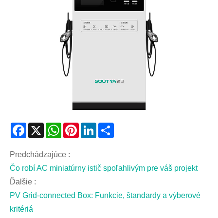
Facebook
X
WhatsApp
Pinterest
LinkedIn
Share
Predchádzajúce :
Čo robí AC miniatúrny istič spoľahlivým pre váš projekt
Ďalšie :
PV Grid-connected Box: Funkcie, štandardy a výberové
kritériá