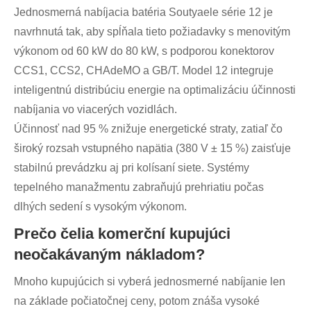
Jednosmerná nabíjacia batéria Soutyaele série 12 je
navrhnutá tak, aby spĺňala tieto požiadavky s menovitým
výkonom od 60 kW do 80 kW, s podporou konektorov
CCS1, CCS2, CHAdeMO a GB/T. Model 12 integruje
inteligentnú distribúciu energie na optimalizáciu účinnosti
nabíjania vo viacerých vozidlách.
Účinnosť nad 95 % znižuje energetické straty, zatiaľ čo
široký rozsah vstupného napätia (380 V ± 15 %) zaisťuje
stabilnú prevádzku aj pri kolísaní siete. Systémy
tepelného manažmentu zabraňujú prehriatiu počas
dlhých sedení s vysokým výkonom.
Prečo čelia komerční kupujúci
neočakávaným nákladom?
Mnoho kupujúcich si vyberá jednosmerné nabíjanie len
na základe počiatočnej ceny, potom znáša vysoké