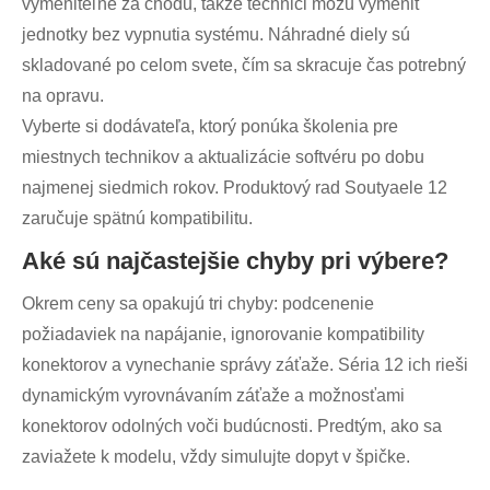
vymeniteľné za chodu, takže technici môžu vymeniť
jednotky bez vypnutia systému. Náhradné diely sú
skladované po celom svete, čím sa skracuje čas potrebný
na opravu.
Vyberte si dodávateľa, ktorý ponúka školenia pre
miestnych technikov a aktualizácie softvéru po dobu
najmenej siedmich rokov. Produktový rad Soutyaele 12
zaručuje spätnú kompatibilitu.
Aké sú najčastejšie chyby pri výbere?
Okrem ceny sa opakujú tri chyby: podcenenie
požiadaviek na napájanie, ignorovanie kompatibility
konektorov a vynechanie správy záťaže. Séria 12 ich rieši
dynamickým vyrovnávaním záťaže a možnosťami
konektorov odolných voči budúcnosti. Predtým, ako sa
zaviažete k modelu, vždy simulujte dopyt v špičke.