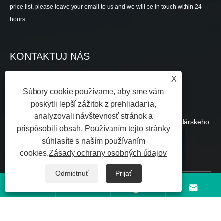
price list, please leave your email to us and we will be in touch within 24
hours.
KONTAKTUJ NÁS
X
+86-13757759651
Súbory cookie používame, aby sme vám
sales@soutya.com
poskytli lepší zážitok z prehliadania,
analyzovali návštevnosť stránok a
Východne od č. 148, Wei 12th Road, zóna hospodárskeho
prispôsobili obsah. Používaním tejto stránky
rozvoja, okres Yanpan, mesto Yueqing, Wenzhou,
súhlasíte s naším používaním
cookies.
Zásady ochrany osobných údajov
provincia Zhejiang, Čína
Odmietnuť
Prijať
Copyright © 2025 Zhejiang Soutya New Energy LLC Všetky práva




vyhradené.
Links
|
Sitemap
|
RSS
|
XML
|
Zásady ochrany osobných
údajov
|