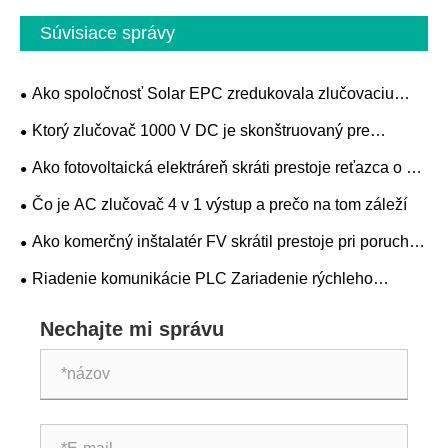
Súvisiace správy
Ako spoločnosť Solar EPC zredukovala zlučovaciu
skriňu o 70 % s krytmi Soutya DC
Ktorý zlučovač 1000 V DC je skonštruovaný pre
spoľahlivý FV napájanie
Ako fotovoltaická elektráreň skráti prestoje reťazca o 60
% pomocou držiaka poistky DC 1000 V
Čo je AC zlučovač 4 v 1 výstup a prečo na tom záleží
Ako komerčný inštalatér FV skrátil prestoje pri poruche
oblúka o 85 % pomocou zlučovača DC AFCI
Riadenie komunikácie PLC Zariadenie rýchleho
vypnutia: Bezpečné odpojenie PV
Nechajte mi správu