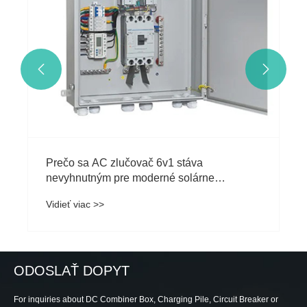


Prečo sa AC zlučovač 6v1 stáva
nevyhnutným pre moderné solárne
energetické systémy
Vidieť viac >>
ODOSLAŤ DOPYT
For inquiries about DC Combiner Box, Charging Pile, Circuit Breaker or