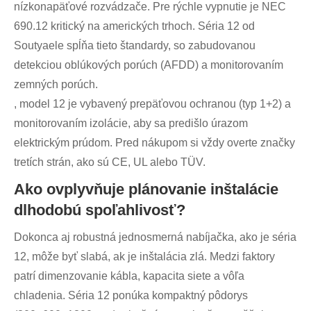
nízkonapäťové rozvádzače. Pre rýchle vypnutie je NEC
690.12 kritický na amerických trhoch. Séria 12 od
Soutyaele spĺňa tieto štandardy, so zabudovanou
detekciou oblúkových porúch (AFDD) a monitorovaním
zemných porúch.
, model 12 je vybavený prepäťovou ochranou (typ 1+2) a
monitorovaním izolácie, aby sa predišlo úrazom
elektrickým prúdom. Pred nákupom si vždy overte značky
tretích strán, ako sú CE, UL alebo TÜV.
Ako ovplyvňuje plánovanie inštalácie
dlhodobú spoľahlivosť?
Dokonca aj robustná jednosmerná nabíjačka, ako je séria
12, môže byť slabá, ak je inštalácia zlá. Medzi faktory
patrí dimenzovanie kábla, kapacita siete a vôľa
chladenia. Séria 12 ponúka kompaktný pôdorys