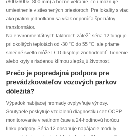
(800×600×1800 mm) a bočné vetranie, čo umožňuje
umiestnenie v stiesnených priestoroch. Pre lokality s viac
ako piatimi jednotkami sa však odporúča špeciálny
transformátor.
Na environmentálnych faktoroch záleží: séria 12 funguje
pri okolitých teplotách od -30 °C do 55 °C, ale priame
slnečné svetlo môže LCD displeje znehodnotiť. Tienenie
alebo kryty s riadenou klímou zlepšujú životnosť.
Prečo je popredajná podpora pre
prevádzkovateľov vozových parkov
dôležitá?
Výpadok nabíjacej hromady ovplyvňuje výnosy.
Soutyaele poskytuje vzdialenú diagnostiku cez OCPP,
monitorovanie v reálnom čase a 24-hodinovú horúcu
linku podpory. Séria 12 obsahuje napájacie moduly