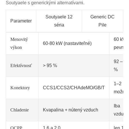
Soutyaele s generickými alternatívami.
Soutyaele 12
Generic DC
Parameter
séria
Pile
Menovitý
60 kW
60-80 kW (nastaviteľné)
výkon
pevný
92 – 94
Efektívnosť
> 95 %
%
1–2
Konektory
CCS1/CCS2/CHAdeMO/GB/T
možnos
Iba
Chladenie
Kvapalina + nútený vzduch
vzduch
OCPP
1,6 a 2,0
len 1.6