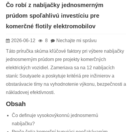
Čo robí z nabíjačky jednosmerným
prúdom spoľahlivú investíciu pre
komerčné flotily elektromobilov
2026-06-12
8
Nechajte mi správu
Táto príručka skúma kľúčové faktory pri výbere nabíjačky
jednosmerným prúdom pre projekty komerčných
elektrických vozidiel. Zameriava sa na 12 nabíjacích
staníc Soutyaele a poskytuje kritériá pre inžinierov a
obstarávacie tímy na vyhodnotenie výkonu, bezpečnosti a
nákladovej efektívnosti.
Obsah
Čo definuje vysokovýkonnú jednosmernú
nabíjačku?
Prečo čelia komerční kupujúci neočakávaným