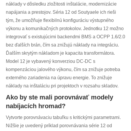
náklady v dôsledku zložitosti inštalácie, modernizácie
napájania a prestojov. Séria 12 od Soutyaele ich rieši
tým, že umožňuje flexibilnú konfiguráciu výstupného
výkonu a komunikačných protokolov. Jednotku 12 možno
integrovať s existujúcimi backendmi BMS a OCPP 1.6/2.0
bez ďalších brán, čím sa znižujú náklady na integráciu.
Ďalším skrytým nákladom je kapacita transformátora.
Model 12 je vybavený konverziou DC-DC s
kompenzáciou jalového výkonu, čím sa znižuje potreba
externého zariadenia na úpravu energie. To znižuje
náklady na inštaláciu pri projektoch v rozsahu skladov.
Ako by ste mali porovnávať modely
nabíjacích hromad?
Vytvorte porovnávaciu tabuľku s kritickými parametrami.
Nižšie je uvedený príklad porovnávania série 12 od