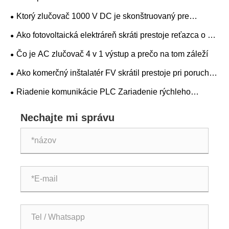
skriňu o 70 % s krytmi Soutya DC
Ktorý zlučovač 1000 V DC je skonštruovaný pre
spoľahlivý FV napájanie
Ako fotovoltaická elektráreň skráti prestoje reťazca o 60
% pomocou držiaka poistky DC 1000 V
Čo je AC zlučovač 4 v 1 výstup a prečo na tom záleží
Ako komerčný inštalatér FV skrátil prestoje pri poruche
oblúka o 85 % pomocou zlučovača DC AFCI
Riadenie komunikácie PLC Zariadenie rýchleho
vypnutia: Bezpečné odpojenie PV
Nechajte mi správu