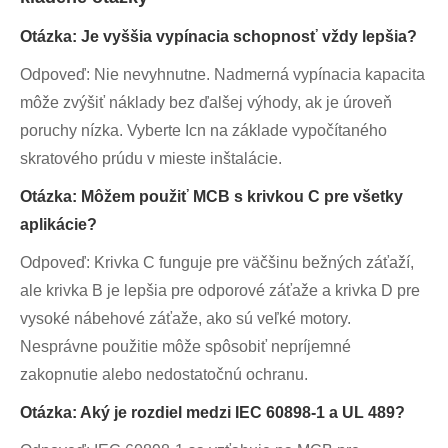
Otázka: Je vyššia vypínacia schopnosť vždy lepšia?
Odpoveď: Nie nevyhnutne. Nadmerná vypínacia kapacita
môže zvýšiť náklady bez ďalšej výhody, ak je úroveň
poruchy nízka. Vyberte Icn na základe vypočítaného
skratového prúdu v mieste inštalácie.
Otázka: Môžem použiť MCB s krivkou C pre všetky
aplikácie?
Odpoveď: Krivka C funguje pre väčšinu bežných záťaží,
ale krivka B je lepšia pre odporové záťaže a krivka D pre
vysoké nábehové záťaže, ako sú veľké motory.
Nesprávne použitie môže spôsobiť nepríjemné
zakopnutie alebo nedostatočnú ochranu.
Otázka: Aký je rozdiel medzi IEC 60898-1 a UL 489?