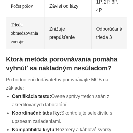
1P, 2P, 3P,
Počet pólov
Závisí od fázy
4P
Trieda
Znižuje
Odporúčaná
obmedzovania
prepúšťanie
trieda 3
energie
Ktorá metóda porovnávania pomáha
vyhnúť sa nákladným nesúladom?
Pri hodnotení dodávateľov porovnávajte MCB na
základe:
Certifikácia testu:
Overte správy tretích strán z
akreditovaných laboratórií.
Koordinačné tabuľky:
Skontrolujte selektivitu s
upstream zariadeniami.
Kompatibilita krytu:
Rozmery a káblové svorky