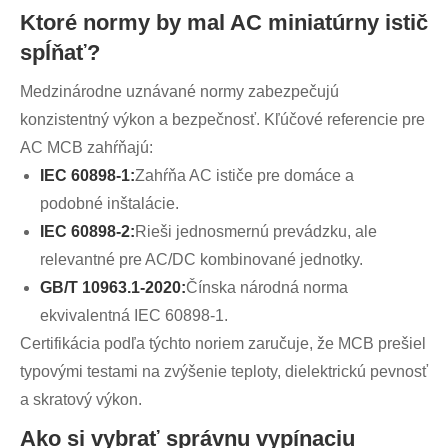
Ktoré normy by mal AC miniatúrny istič
spĺňať?
Medzinárodne uznávané normy zabezpečujú
konzistentný výkon a bezpečnosť. Kľúčové referencie pre
AC MCB zahŕňajú:
IEC 60898-1:
Zahŕňa AC ističe pre domáce a
podobné inštalácie.
IEC 60898-2:
Rieši jednosmernú prevádzku, ale
relevantné pre AC/DC kombinované jednotky.
GB/T 10963.1-2020:
Čínska národná norma
ekvivalentná IEC 60898-1.
Certifikácia podľa týchto noriem zaručuje, že MCB prešiel
typovými testami na zvýšenie teploty, dielektrickú pevnosť
a skratový výkon.
Ako si vybrať správnu vypínaciu