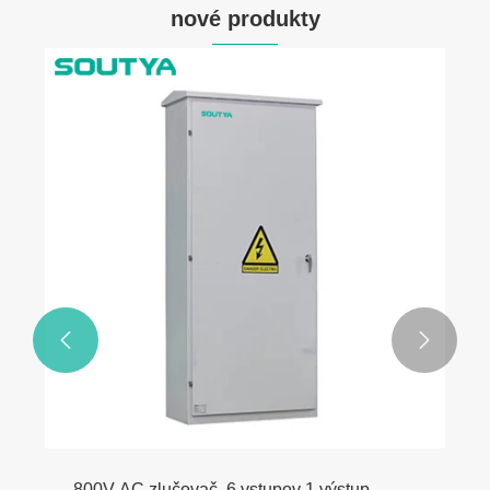
nové produkty


800V AC zlučovač, 6 vstupov 1 výstup