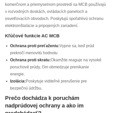
komerčnom a priemyselnom prostredí sa MCB používajú
v rozvodných doskách, ovládacích paneloch a
osvetľovacích obvodoch. Poskytujú spoľahlivú ochranu
elektroinštalácie a pripojených zariadení.
Kľúčové funkcie AC MCB
Ochrana proti preťaženiu:
Vypne sa, keď prúd
prekročí menovitú hodnotu
Ochrana proti skratu:
Okamžite reaguje na vysoké
poruchové prúdy, čím obmedzuje prenikanie
energie.
Izolácia:
Poskytuje viditeľné prerušenie pre
bezpečnú údržbu.
Prečo dochádza k poruchám
nadprúdovej ochrany a ako im