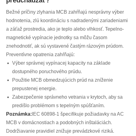
predchádzať?
Bežné príčiny zlyhania MCB zahŕňajú nesprávny výber
hodnotenia, zlú koordináciu s nadradenými zariadeniami
a záťaž prostredia, ako je teplo alebo vlhkosť. Tepelno-
magnetické vypínacie jednotky sa môžu časom
znehodnotiť, ak sú vystavené častým rázovým prúdom.
Preventívne opatrenia zahŕňajú:
Výber správnej vypínacej kapacity na základe
dostupného poruchového prúdu.
Použitie MCB obmedzujúcich prúd na zníženie
prepustenej energie.
Zabezpečenie správneho vetrania v krytoch, aby sa
predišlo problémom s tepelným spúšťaním.
Poznámka:
IEC 60898-1 špecifikuje požiadavky na AC
MCB v domácnostiach a podobných inštaláciách.
Dodržiavanie pravidiel znižuje prevádzkové riziká.