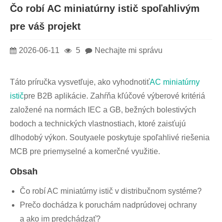
Čo robí AC miniatúrny istič spoľahlivým
pre váš projekt
2026-06-11
5
Nechajte mi správu
Táto príručka vysvetľuje, ako vyhodnotiť
AC miniatúrny
istič
pre B2B aplikácie. Zahŕňa kľúčové výberové kritériá
založené na normách IEC a GB, bežných bolestivých
bodoch a technických vlastnostiach, ktoré zaisťujú
dlhodobý výkon. Soutyaele poskytuje spoľahlivé riešenia
MCB pre priemyselné a komerčné využitie.
Obsah
Čo robí AC miniatúrny istič v distribučnom systéme?
Prečo dochádza k poruchám nadprúdovej ochrany
a ako im predchádzať?