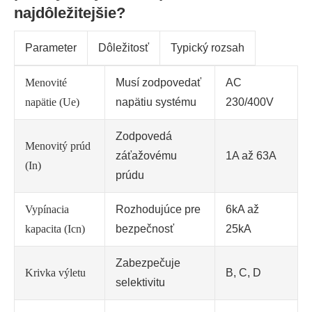
najdôležitejšie?
Parameter
Dôležitosť
Typický rozsah
Menovité
Musí zodpovedať
AC
napätie (Ue)
napätiu systému
230/400V
Zodpovedá
Menovitý prúd
záťažovému
1A až 63A
(In)
prúdu
Vypínacia
Rozhodujúce pre
6kA až
kapacita (Icn)
bezpečnosť
25kA
Zabezpečuje
Krivka výletu
B, C, D
selektivitu