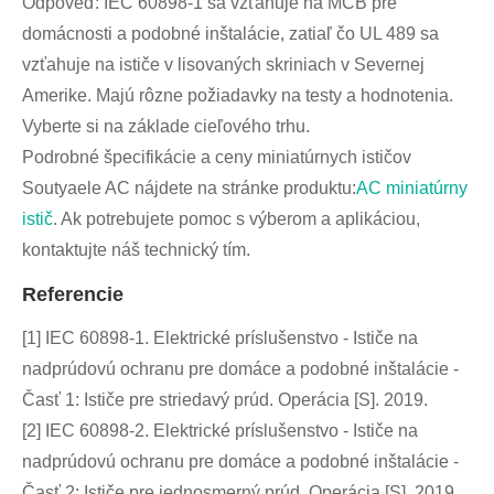
Odpoveď: IEC 60898-1 sa vzťahuje na MCB pre
domácnosti a podobné inštalácie, zatiaľ čo UL 489 sa
vzťahuje na ističe v lisovaných skriniach v Severnej
Amerike. Majú rôzne požiadavky na testy a hodnotenia.
Vyberte si na základe cieľového trhu.
Podrobné špecifikácie a ceny miniatúrnych ističov
Soutyaele AC nájdete na stránke produktu:
AC miniatúrny
istič
. Ak potrebujete pomoc s výberom a aplikáciou,
kontaktujte náš technický tím.
Referencie
[1] IEC 60898-1. Elektrické príslušenstvo - Ističe na
nadprúdovú ochranu pre domáce a podobné inštalácie -
Časť 1: Ističe pre striedavý prúd. Operácia [S]. 2019.
[2] IEC 60898-2. Elektrické príslušenstvo - Ističe na
nadprúdovú ochranu pre domáce a podobné inštalácie -
Časť 2: Ističe pre jednosmerný prúd. Operácia [S]. 2019.