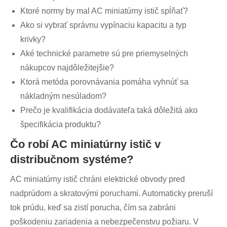
Ktoré normy by mal AC miniatúrny istič spĺňať?
Ako si vybrať správnu vypínaciu kapacitu a typ
krivky?
Aké technické parametre sú pre priemyselných
nákupcov najdôležitejšie?
Ktorá metóda porovnávania pomáha vyhnúť sa
nákladným nesúladom?
Prečo je kvalifikácia dodávateľa taká dôležitá ako
špecifikácia produktu?
Čo robí AC miniatúrny istič v
distribučnom systéme?
AC miniatúrny istič chráni elektrické obvody pred
nadprúdom a skratovými poruchami. Automaticky preruší
tok prúdu, keď sa zistí porucha, čím sa zabráni
poškodeniu zariadenia a nebezpečenstvu požiaru. V