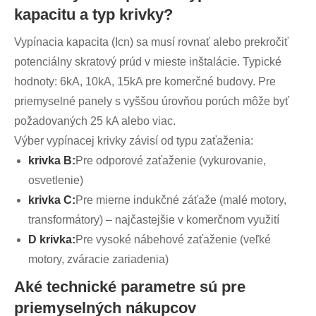
kapacitu a typ krivky?
Vypínacia kapacita (Icn) sa musí rovnať alebo prekročiť
potenciálny skratový prúd v mieste inštalácie. Typické
hodnoty: 6kA, 10kA, 15kA pre komerčné budovy. Pre
priemyselné panely s vyššou úrovňou porúch môže byť
požadovaných 25 kA alebo viac.
Výber vypínacej krivky závisí od typu zaťaženia:
krivka B:
Pre odporové zaťaženie (vykurovanie,
osvetlenie)
krivka C:
Pre mierne indukčné záťaže (malé motory,
transformátory) – najčastejšie v komerčnom využití
D krivka:
Pre vysoké nábehové zaťaženie (veľké
motory, zváracie zariadenia)
Aké technické parametre sú pre
priemyselných nákupcov