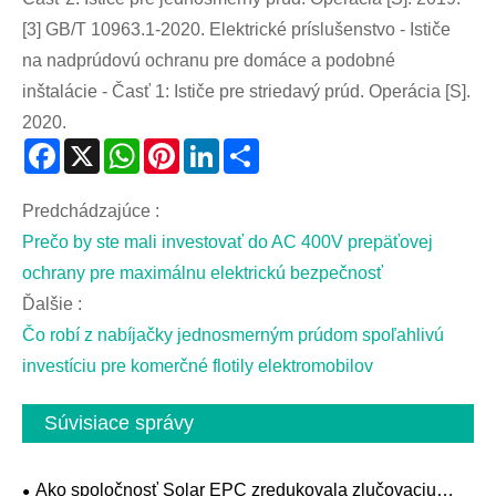
[3] GB/T 10963.1-2020. Elektrické príslušenstvo - Ističe
na nadprúdovú ochranu pre domáce a podobné
inštalácie - Časť 1: Ističe pre striedavý prúd. Operácia [S].
2020.
Facebook
X
WhatsApp
Pinterest
LinkedIn
Share
Predchádzajúce :
Prečo by ste mali investovať do AC 400V prepäťovej
ochrany pre maximálnu elektrickú bezpečnosť
Ďalšie :
Čo robí z nabíjačky jednosmerným prúdom spoľahlivú
investíciu pre komerčné flotily elektromobilov
Súvisiace správy
Ako spoločnosť Solar EPC zredukovala zlučovaciu